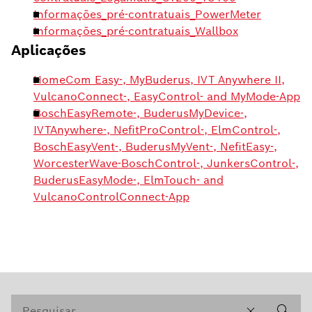
Informações_pré-contratuais_PowerMeter
Informações_pré-contratuais_Wallbox
Aplicações
HomeCom Easy-, MyBuderus, IVT Anywhere II,
VulcanoConnect-, EasyControl- and MyMode-App
BoschEasyRemote-, BuderusMyDevice-,
IVTAnywhere-, NefitProControl-, ElmControl-,
BoschEasyVent-, BuderusMyVent-, NefitEasy-,
WorcesterWave-BoschControl-, JunkersControl-,
BuderusEasyMode-, ElmTouch- and
VulcanoControlConnect-App