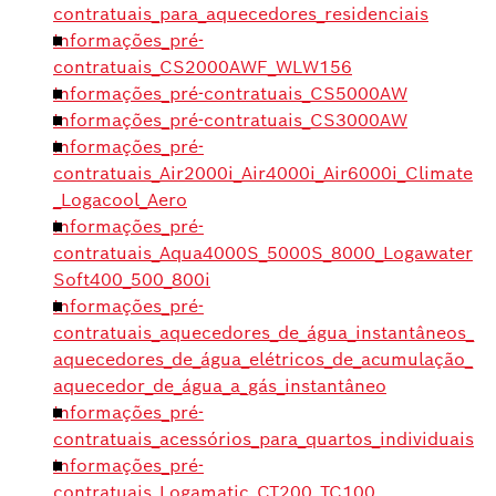
contratuais_para_aquecedores_residenciais
Informações_pré-
contratuais_CS2000AWF_WLW156
Informações_pré-contratuais_CS5000AW
Informações_pré-contratuais_CS3000AW
Informações_pré-
contratuais_Air2000i_Air4000i_Air6000i_Climate
_Logacool_Aero
Informações_pré-
contratuais_Aqua4000S_5000S_8000_Logawater
Soft400_500_800i
Informações_pré-
contratuais_aquecedores_de_água_instantâneos_
aquecedores_de_água_elétricos_de_acumulação_
aquecedor_de_água_a_gás_instantâneo
Informações_pré-
contratuais_acessórios_para_quartos_individuais
Informações_pré-
contratuais_Logamatic_CT200_TC100