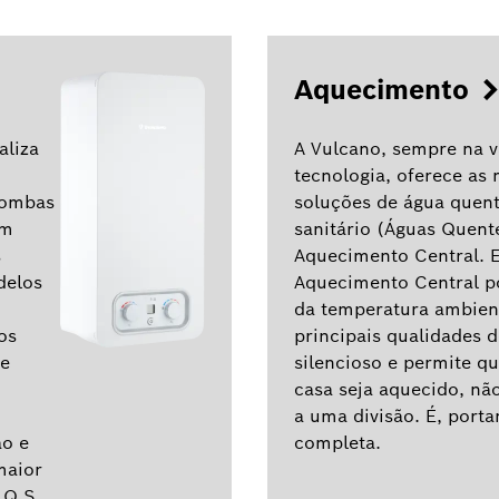
Aquecimento
aliza
A Vulcano, sempre na 
tecnologia, oferece as
Bombas
soluções de água quen
om
sanitário (Águas Quente
s
Aquecimento Central. 
delos
Aquecimento Central p
da temperatura ambient
os
principais qualidades 
de
silencioso e permite q
casa seja aquecido, nã
a uma divisão. É, port
ão e
completa.
maior
.Q.S.,