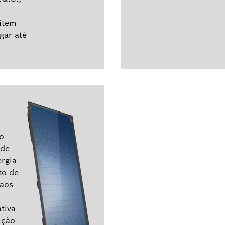
item
gar até
o
 de
ergia
to de
 aos
tiva
ução