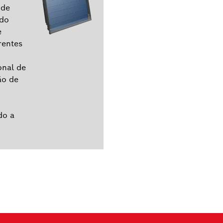
 de
ndo
e
rentes
onal de
ão de
do a