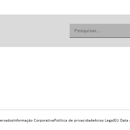
servados
Informação Corporativa
Política de privacidade
Aviso Legal
EU Data 