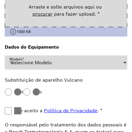
Arraste e solte arquivos aqui ou
procurar
para fazer upload.
*
1000 KB
Dados do Equipamento
Modelo
*
Substituição de aparelho Vulcano
Sim
Não
Li e aceito a
Política de Privacidade
.
*
O responsável pelo tratamento dos dados pessoais é
a Bosch Termotecnología S.A, quem os tratará para