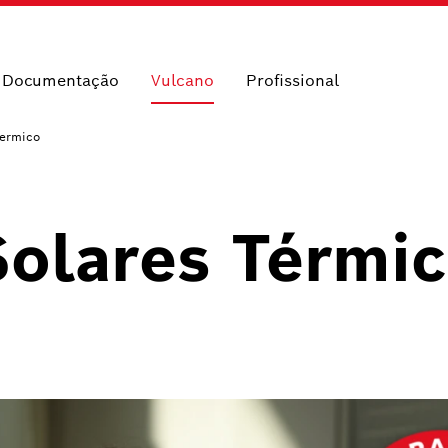
e Documentação
Vulcano
Profissional
Termico
Solares Térmi