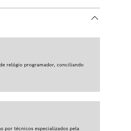
de relógio programador, conciliando
 por técnicos especializados pela