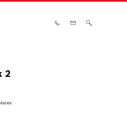
x 2
olares